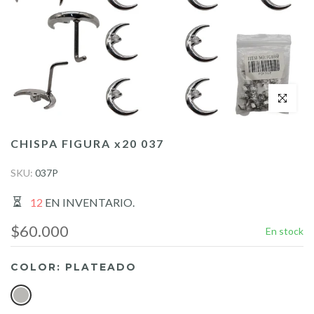
Click para a
CHISPA FIGURA x20 037
SKU:
037P
12
EN INVENTARIO.
$60.000
En stock
COLOR:
PLATEADO