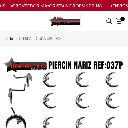
IS
PROVEEDOR MAYORISTA & DROPSHIPPING
ENVIOS 
saltar
al
contenido
0
Inicio
CHISPA FIGURA x20 037