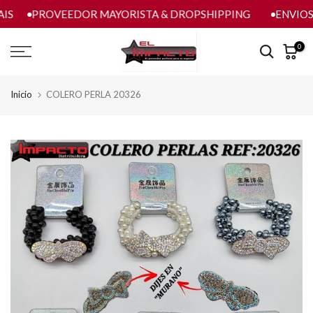
IS
PROVEEDOR MAYORISTA & DROPSHIPPING
ENVIOS 
saltar
al
contenido
0
Inicio
COLERO PERLA 20326