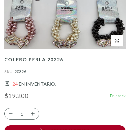
Click para a
COLERO PERLA 20326
SKU:
20326
24
EN INVENTARIO.
$19.200
En stock