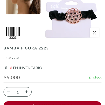
Click para a
BAMBA FIGURA 2223
SKU:
2223
6
EN INVENTARIO.
$9.000
En stock