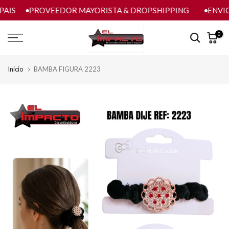
PAIS
PROVEEDOR MAYORISTA & DROPSHIPPING
ENVIO
saltar
al
contenido
0
Inicio
BAMBA FIGURA 2223